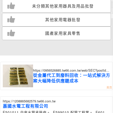
未分類其他家用器具及用品批發
其他家用電器批發
國產家用家具零售
https://0956526885.tw66.com.tw/web/SEC?postId=1
355873
從金屬代工到廢料回收：一站式解決方
案大幅降低供應鏈成本
https://1208865682579.tw66.com.tw
嘉國水電工程有限公司
E501011 自來水管承裝商。 E599010 配管工程業。 E601