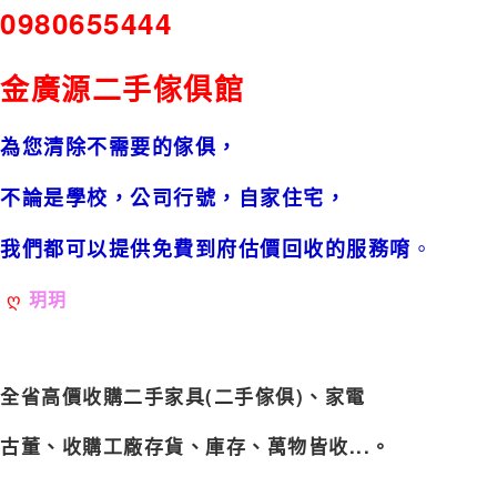
0980655444
金廣源二手傢俱館
為您清除不需要的傢俱，
不論是學校，公司行號，自家住宅，
。
我們都可以提供免費到府估價回收的服務唷
ღ
玥玥
全省高價收購
二手
家具
(
二手傢俱)、家電
古董、收購工廠存貨、庫存、萬物皆收...。