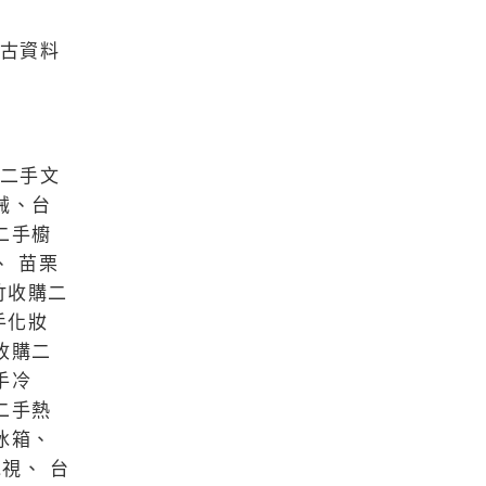
中古資料
購二手文
械、台
二手櫥
 苗栗
竹收購二
手化妝
收購二
手冷
二手熱
冰箱、
視、 台