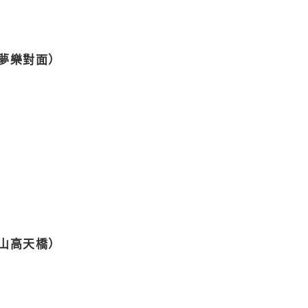
思夢樂對面）
中山高天橋）