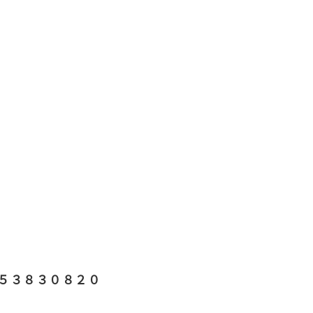
５３８３０８２０