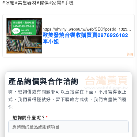
#冰箱
#美髮器材
#傢俱
#家電
#手機
https://shvinyl.web66.tw/web/SEC?postId=13236
41
歐美發燒音響收購買賣0976926182
李小姐
產品詢價與合作洽詢
嗨，想詢價或有問題都可以直接寫在下面，不用寫得很正
式，我們看得懂就好，留下聯絡方式後，我們會盡快回覆
你
想詢問什麼呢？