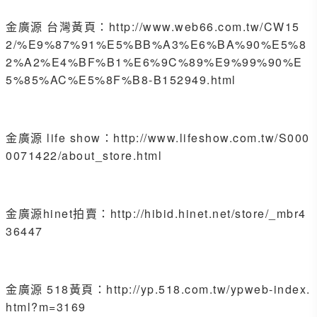
金廣源 台灣黃頁：http://www.web66.com.tw/CW15
2/%E9%87%91%E5%BB%A3%E6%BA%90%E5%8
2%A2%E4%BF%B1%E6%9C%89%E9%99%90%E
5%85%AC%E5%8F%B8-B152949.html
金廣源 life show：
http://www.lifeshow.com.tw/S000
0071422/about_store.html
金廣源hinet拍賣：http://hibid.hinet.net/store/_mbr4
36447
金廣源 518黃頁：
http://yp.518.com.tw/ypweb-index.
html?m=3169