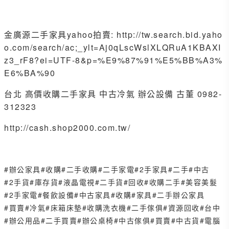
金廣源二手家具yahoo拍賣:
http://tw.search.bid.yaho
o.com/search/ac;_ylt=Aj0qLscWslXLQRuA1KBAXI
z3_rF8?ei=UTF-8&p=%E9%87%91%E5%BB%A3%
E6%BA%90
台北 高價收購二手家具 中古冷氣 辦公設備 古董 0982-
312323
http://cash.shop2000.com.tw/
#辦公家具
#收購
#二手收購
#二手家電
#2手家具
#二手
#中古
#2手貨
#庫存貨
#液晶電視
#二手貨
#回收
#收購二手
#美容美髮
#2手家電
#餐飲設備
#中古家具
#收購
#家具
#二手辦公家具
#買賣
#冷氣
#床箱床墊
#收購洗衣機
#二手傢俱
#資源回收
#台中
#辦公用品
#二手買賣
#辦公桌椅
#中古傢俱
#買賣
#中古貨
#電腦