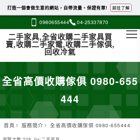
打造一個會做生意的網站，自帶流量、保證有單!
前往了解
0980
6
5
5
444
04-2
5
3
3
7870
二手家具,全省收購二手家具買
賣,收購二手家電,收購二手傢俱,
回收冷氣
全省高價收購傢俱 0980-655
444
首頁
服務簡介
全省高價收購傢俱 0980-655444
瀏覽次數:
228
by:
二手家具