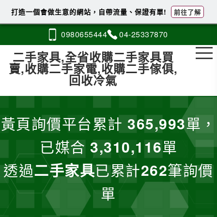
打造一個會做生意的網站，自帶流量、保證有單!
前往了解
0980
6
5
5
444
04-2
5
3
3
7870
二手家具,全省收購二手家具買
賣,收購二手家電,收購二手傢俱,
回收冷氣
黃頁詢價平台累計
365,993
單，
已媒合
3,310,116
單
透過
二手家具
已累計
262
筆詢價
單