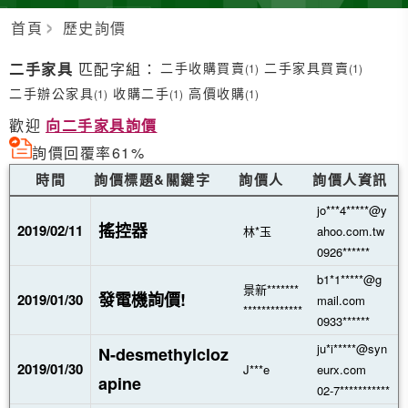
首頁
歷史詢價
二手家具
匹配字組：
二手收購買賣
二手家具買賣
(1)
(1)
二手辦公家具
收購二手
高價收購
(1)
(1)
(1)
歡迎
向二手家具詢價
詢價回覆率61%
時間
詢價標題&關鍵字
詢價人
詢價人資訊
jo***4*****@y
搖控器
2019/02/11
林*玉
ahoo.com.tw
0926******
b1*1*****@g
景新*******
發電機詢價!
2019/01/30
mail.com
*************
0933******
ju*i*****@syn
N-desmethylcloz
2019/01/30
J***e
eurx.com
apine
02-7***********