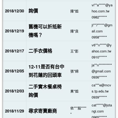
vi**a*****@ya
詢價
2018/12/30
陳*姐
hoo.com.tw
0982******
ji**7*****@gm
舊機可以折抵新
2018/12/19
陳*良
ail.com
機嗎？
0958******
v6**n*****@y
二手衣價格
2018/12/17
王*影
ahoo.com.tw
0910******
ja**n**********
12-11是否有台中
2018/12/05
張*綿
@gmail.com
到花蓮的回頭車
0936******
ca***e@mcv
二手實木餐桌椅
2018/12/03
果*姐
s.tp.edu.tw
詢價
0939******
cat*****@jota
依***股****
尋求寄賣廠商
2018/11/29
ngi.com
*
0965******